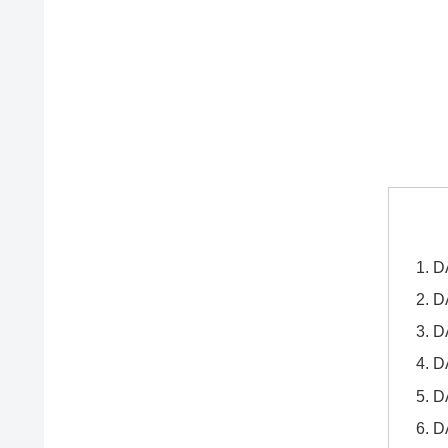
D
D
D