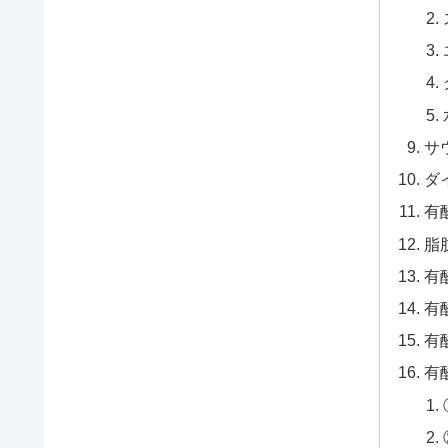
サ
ダ
有
脂
有
有
有
有