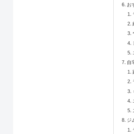
お
自
ジ