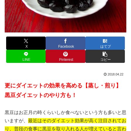
X
Facebook
はてブ
LINE
Pinterest
コピー
2018.04.22
更にダイエットの効果を高める【蒸し・煎り】
黒豆ダイエットのやり方も！
黒豆はお正月の時くらいしか食べないという方も多いと思
いますが、
最近はそのダイエット効果が高く注目されてお
り、普段の食事に黒豆を取り入れる人が増えていると言わ