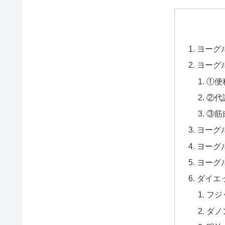
ヨーグ
ヨーグ
①便
②代
③筋
ヨーグ
ヨーグ
ヨーグ
ダイエ
フジ
ダノ