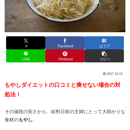
X
Facebook
はてブ
LINE
Pinterest
コピー
2017.10.15
もやしダイエットの口コミと痩せない場合の対
処法！
その値段の安さから、給料日前の主婦にとって大助かりな
食材の
もやし
。