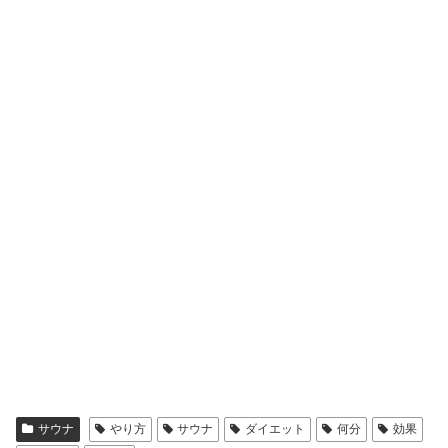
サウナ
やり方
サウナ
ダイエット
何分
効果